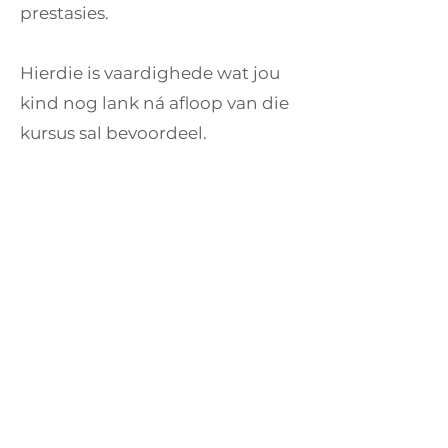
prestasies.
Hierdie is vaardighede wat jou
kind nog lank ná afloop van die
kursus sal bevoordeel.
Waarom is hierdie kursus
anders?
Hierdie is nie 'n luister kursus nie
met iemand wat voor die in klas
staan en net praat nie.
Hierdie is 'n interaktiewe kursus,
waar elke aspek prakties
geoefen word. Die groepe is