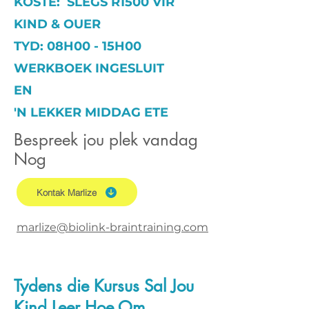
KOSTE: SLEGS R1500 VIR
KIND & OUER
TYD: 08H00 - 15H00
WERKBOEK INGESLUIT
EN
'N LEKKER MIDDAG ETE
Bespreek jou plek vandag
Nog
Kontak Marlize
marlize@biolink-braintraining.com
Tydens die Kursus Sal Jou
Kind Leer Hoe Om...